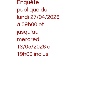
Enquête
publique du
lundi 27/04/2026
à 09h00 et
jusqu’au
mercredi
13/05/2026 à
19h00 inclus
Le PLUi Saumur
Loire
Développement
fait l'objet de la
procédure de
modification de
droit commun